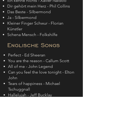
Ich kenne nichts - Xavier Naidoo
Dir gehört mein Herz - Phil Collins
Das Beste - Silbermond
Ja - Silbermond
Kleiner Finger Schwur - Florian
Künstler
Schena Mensch - Folkshilfe
Englische Songs
Perfect - Ed Sheeran
You are the reason - Callum Scott
All of me - John Legend
Can you feel the love tonight - Elton
John
Tears of happiness - Michael
Tschuggnall
Hallelujah - Jeff Bucklay
Wonderful tonight - Eric Clapton
You raise me up - Westlife
When you say nothing at all - Ronan