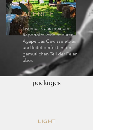
APERITIF
Livemusik aus meinem
Repertoire verleiht eurer
Agape das Gewisse etwas
und leitet perfekt in den
gemütlichen Teil der Feier
über.
packages
light